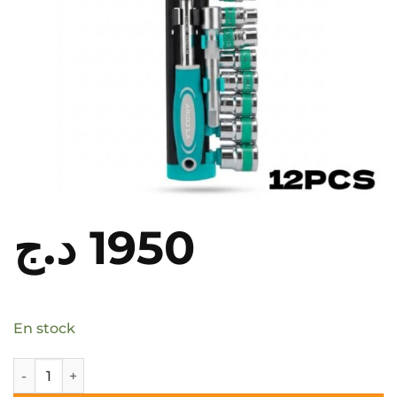
د.ج
1950
En stock
quantité de Clé à cliquet et douilles 12 pièces 1/2" 10-2