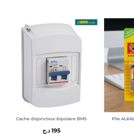
Cache disjoncteur bipolaire BMS
Pile ALKA
د.ج
195