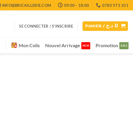
INFO@BRICAILLERIE.COM
09:00 - 18:00
0780 973 101
د.ج
0
SE CONNECTER / S’INSCRIRE
PANIER /
Mon Colis
Nouvel Arrivage
Promotion