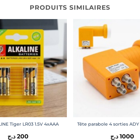
PRODUITS SIMILAIRES
LINE Tiger LR03 1.5V 4xAAA
Tête parabole 4 sorties ADY
د.ج
200
د.ج
1000