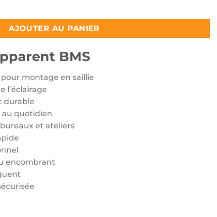
pparent BMS
AJOUTER AU PANIER
Apparent BMS
pour montage en saillie
e l’éclairage
t durable
 au quotidien
bureaux et ateliers
apide
onnel
u encombrant
équent
sécurisée