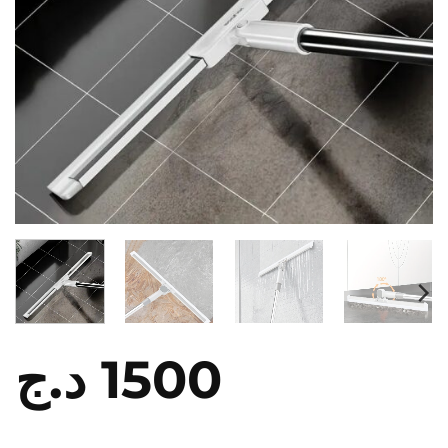
د.ج
1500