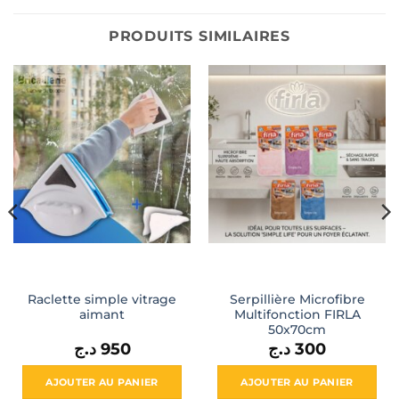
PRODUITS SIMILAIRES
Raclette simple vitrage
Serpillière Microfibre
aimant
Multifonction FIRLA
50x70cm
د.ج
950
د.ج
300
AJOUTER AU PANIER
AJOUTER AU PANIER