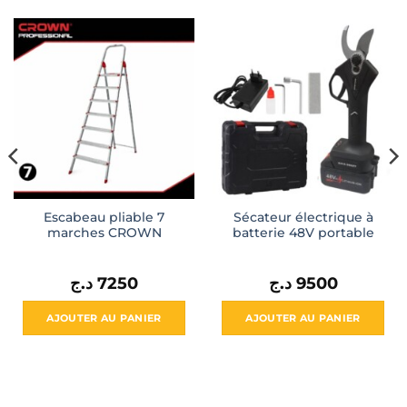
l
550 د.ج.
Escabeau pliable 7
Sécateur électrique à
marches CROWN
batterie 48V portable
د.ج
7250
د.ج
9500
AJOUTER AU PANIER
AJOUTER AU PANIER