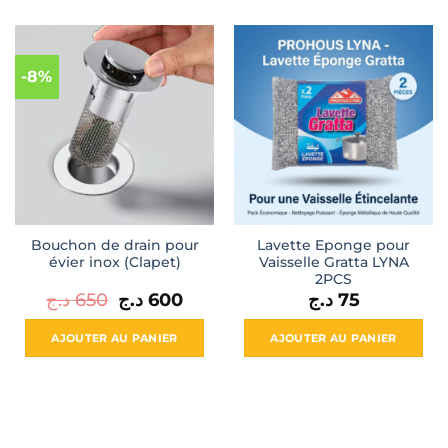
-8%
Bouchon de drain pour
Lavette Eponge pour
évier inox (Clapet)
Vaisselle Gratta LYNA
2PCS
Le
Le
د.ج
650
د.ج
600
د.ج
75
prix
prix
initial
actuel
était :
est :
AJOUTER AU PANIER
AJOUTER AU PANIER
600 د.ج.
650 د.ج.