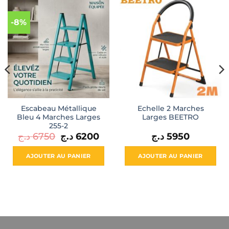
-8%
Escabeau Métallique
Echelle 2 Marches
Bleu 4 Marches Larges
Larges BEETRO
255-2
Le
Le
د.ج
6750
د.ج
6200
د.ج
5950
x
prix
prix
uel
initial
actuel
:
était :
est :
AJOUTER AU PANIER
AJOUTER AU PANIER
6200 د.ج.
6750 د.ج.
7950 د.ج.