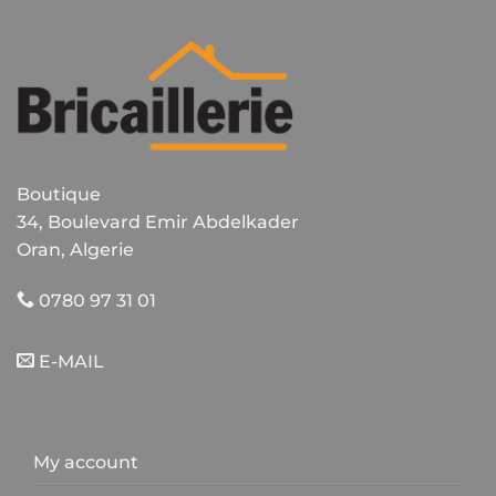
Boutique
34, Boulevard Emir Abdelkader
Oran, Algerie
0780 97 31 01
E-MAIL
My account