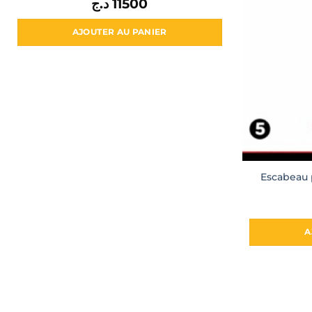
د.ج
11500
AJOUTER AU PANIER
Escabeau 
A