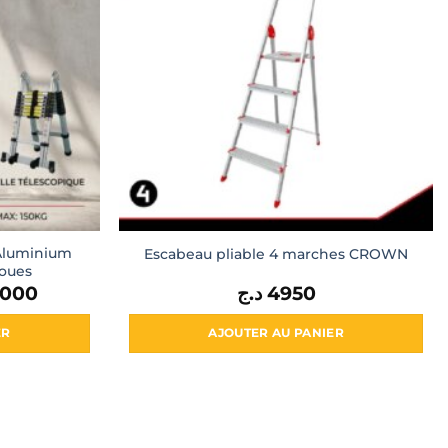
 Aluminium
Escabeau pliable 4 marches CROWN
Roues
5000
Le
د.ج
4950
prix
actuel
est :
ER
AJOUTER AU PANIER
35000 د.ج.
37000 د.ج.