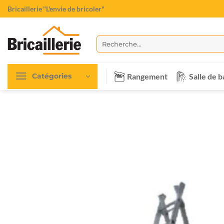
Passer
Bricaillerie
"L'envie de bricoler"
au
contenu
Recherche
pour :
Rangement
Salle de b
Catégories