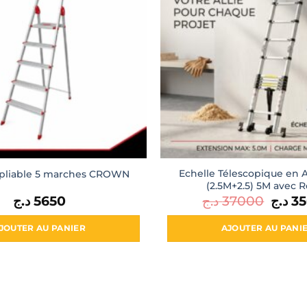
Echelle Télescopique en
pliable 5 marches CROWN
(2.5M+2.5) 5M avec 
د.ج
5650
د.ج
37000
Le
د.ج
3
prix
initial
était :
JOUTER AU PANIER
AJOUTER AU PANI