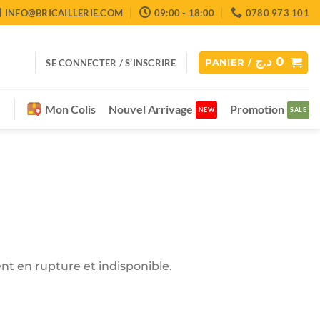
INFO@BRICAILLERIE.COM
09:00 - 18:00
0780 973 101
د.ج
0
SE CONNECTER / S’INSCRIRE
PANIER /
Mon Colis
Nouvel Arrivage
Promotion
nt en rupture et indisponible.