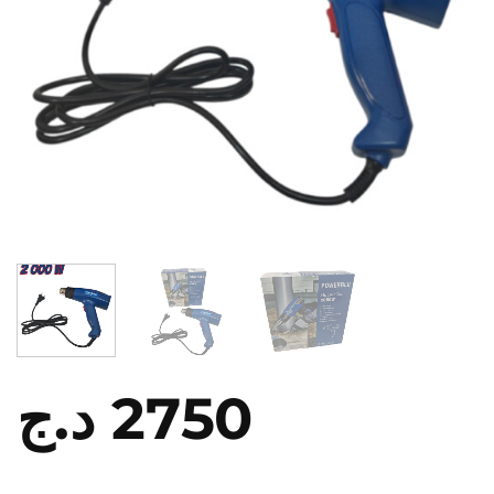
د.ج
2750