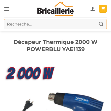
Passer
au
contenu
Recherche
pour :
Décapeur Thermique 2000 W
POWERBLU YAE1139