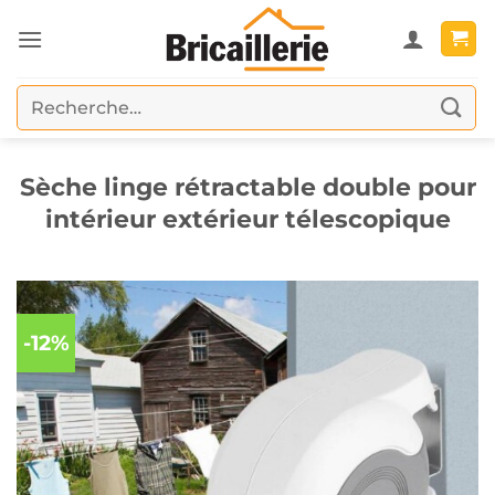
Passer
au
contenu
Recherche
pour :
Sèche linge rétractable double pour
intérieur extérieur télescopique
-12%