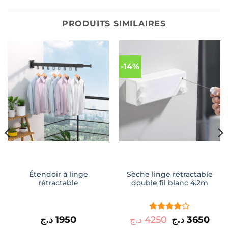
PRODUITS SIMILAIRES
-14%
Étendoir à linge
Sèche linge rétractable
rétractable
double fil blanc 4.2m
Note
4
Le
Le
د.ج
1950
د.ج
4250
د.ج
3650
prix
prix
sur 5