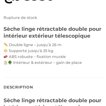
prix
prix
initial
actuel
Rupture de stock
était :
est :
Sèche linge rétractable double pour
3950 د.ج.
4500 د.ج.
intérieur extérieur télescopique
Double ligne – jusqu’à 26 m
Supporte jusqu’à 25 kg
ABS robuste – fixation murale
Intérieur & extérieur – gain de place
DESCRIPTION
Sèche linge rétractable double pour