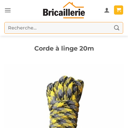
Passer
au
contenu
Recherche
pour :
Corde à linge 20m