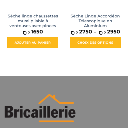
Sèche linge chaussettes
Sèche Linge Accordéon
mural pliable à
Télescopique en
ventouses avec pinces
Aluminium
Pla
د.ج
1650
د.ج
2750
د.ج
2950
–
de
prix
2750 ج
AJOUTER AU PANIER
CHOIX DES OPTIONS
à
Ce
produit
a
plusieurs
variations.
Les
options
peuvent
être
choisies
sur
la
page