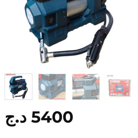
د.ج
5400