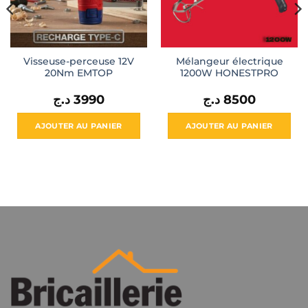
Visseuse-perceuse 12V
Mélangeur électrique
20Nm EMTOP
1200W HONESTPRO
د.ج
3990
د.ج
8500
ix
tuel
 :
AJOUTER AU PANIER
AJOUTER AU PANIER
13950 د.ج.