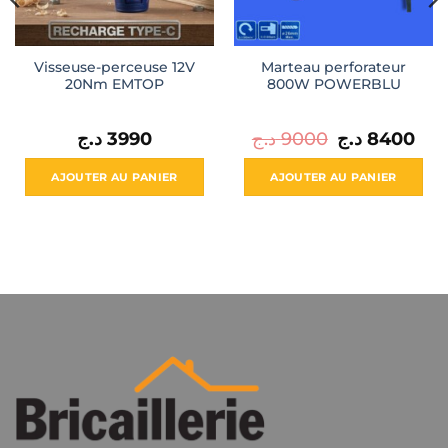
Visseuse-perceuse 12V
Marteau perforateur
20Nm EMTOP
800W POWERBLU
Le
Le
د.ج
3990
د.ج
9000
د.ج
8400
prix
prix
initial
actu
était :
est :
AJOUTER AU PANIER
AJOUTER AU PANIER
9000 د.ج.