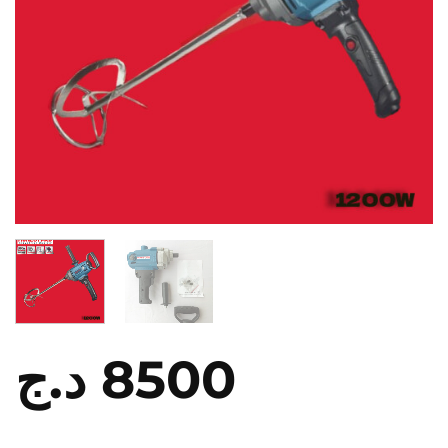
د.ج
8500