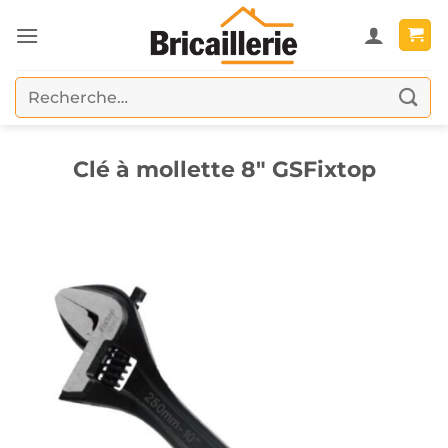
Passer
au
contenu
Recherche
pour :
Clé à mollette 8″ GSFixtop