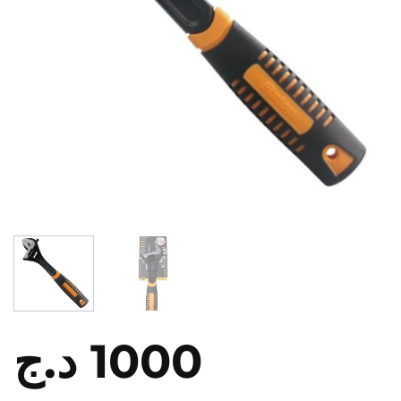
د.ج
1000