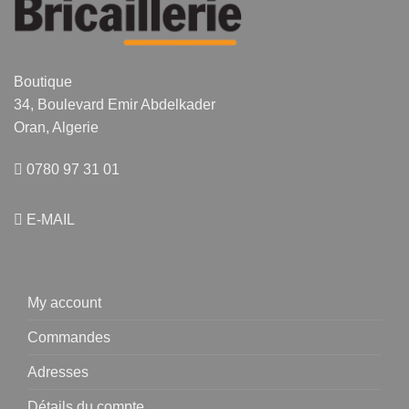
Boutique
34, Boulevard Emir Abdelkader
Oran, Algerie
0780 97 31 01
E-MAIL
My account
Commandes
Adresses
Détails du compte