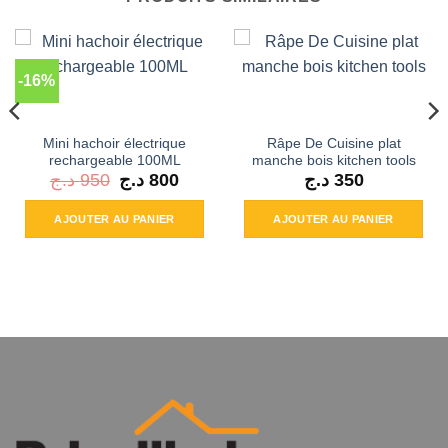
-16%
Mini hachoir électrique
Râpe De Cuisine plat
rechargeable 100ML
manche bois kitchen tools
د.ج
950
Le
د.ج
800
Le
د.ج
350
prix
prix
initial
actuel
était :
est :
AJOUTER AU PANIER
AJOUTER AU PANIER
800 د.ج.
950 د.ج.