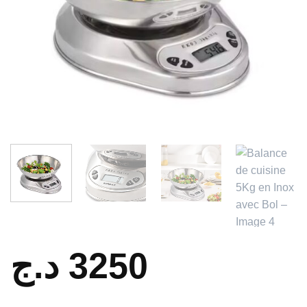
د.ج
3250