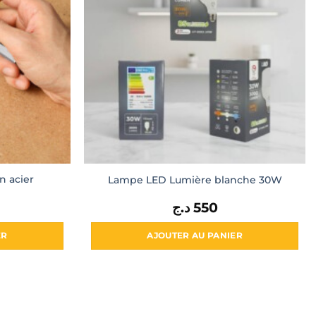
n acier
Lampe LED Lumière blanche 30W
د.ج
550
ER
AJOUTER AU PANIER