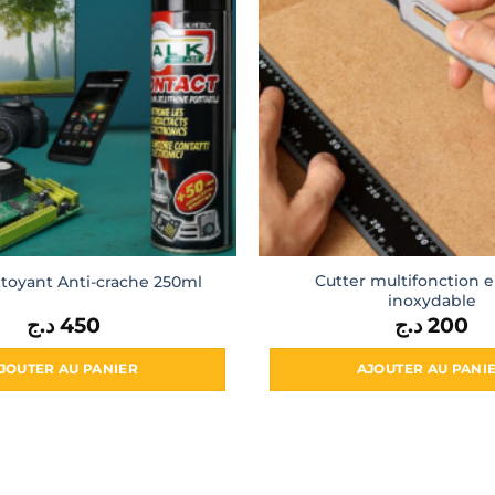
Cutter multifonction e
ttoyant Anti-crache 250ml
inoxydable
د.ج
450
د.ج
200
JOUTER AU PANIER
AJOUTER AU PANI