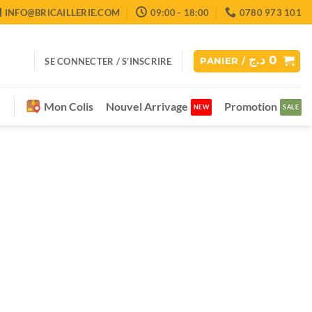
INFO@BRICAILLERIE.COM
09:00 - 18:00
0780 973 101
د.ج
0
SE CONNECTER / S’INSCRIRE
PANIER /
Mon Colis
Nouvel Arrivage
Promotion