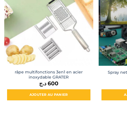
râpe multifonctions 3en1 en acier
Spray ne
inoxydable GRATER
د.ج
600
AJOUTER AU PANIER
A