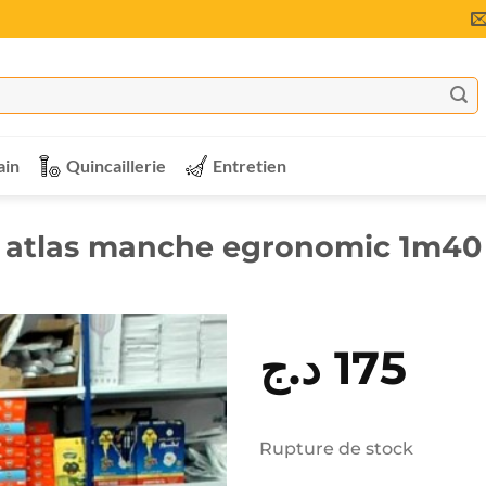
ain
Quincaillerie
Entretien
atlas manche egronomic 1m40
د.ج
175
Rupture de stock