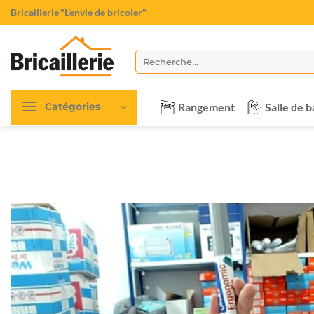
Passer
Bricaillerie
"L'envie de bricoler"
au
contenu
Recherche
pour :
Rangement
Salle de b
Catégories