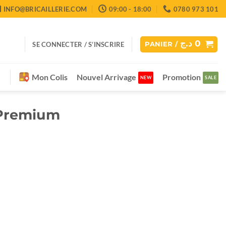
INFO@BRICAILLERIE.COM
09:00 - 18:00
0780 973 101
د.ج
0
SE CONNECTER / S’INSCRIRE
PANIER /
Mon Colis
Nouvel Arrivage
Promotion
1 Premium