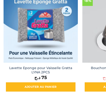
-8%
Lavette Eponge pour Vaisselle Gratta
Bouchon 
LYNA 2PCS
د.ج
75
ج
AJOUTER AU PANIER
A