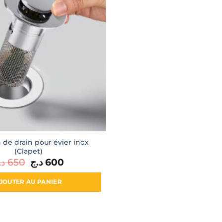
de drain pour évier inox
(Clapet)
د.
650
Le
د.ج
600
Le
prix
prix
initial
actuel
était :
est :
JOUTER AU PANIER
600 د.ج.
650 د.ج.