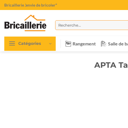
Passer
Bricaillerie
"L'envie de bricoler"
au
contenu
Recherche
pour :
Rangement
Salle de b
Catégories
APTA Tab