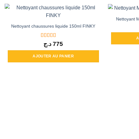
Nettoyant 
Nettoyant chaussures liquide 150ml FINKY
A
Note
5
sur 5
د.ج
775
AJOUTER AU PANIER