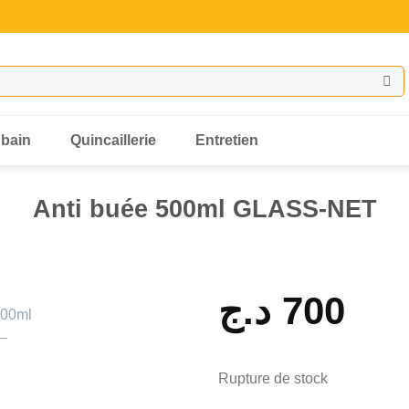
 bain
Quincaillerie
Entretien
Anti buée 500ml GLASS-NET
د.ج
700
Rupture de stock