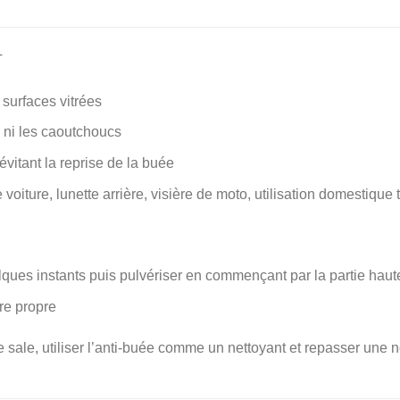
T
 surfaces vitrées
s ni les caoutchoucs
n évitant la reprise de la buée
 voiture, lunette arrière, visière de moto, utilisation domestique 
elques instants puis pulvériser en commençant par la partie haut
re propre
e sale, utiliser l’anti-buée comme un nettoyant et repasser une no