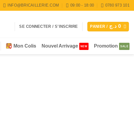
INFO@BRICAILLERIE.COM
09:00 - 18:00
0780 973 101
د.ج
0
SE CONNECTER / S’INSCRIRE
PANIER /
Mon Colis
Nouvel Arrivage
Promotion