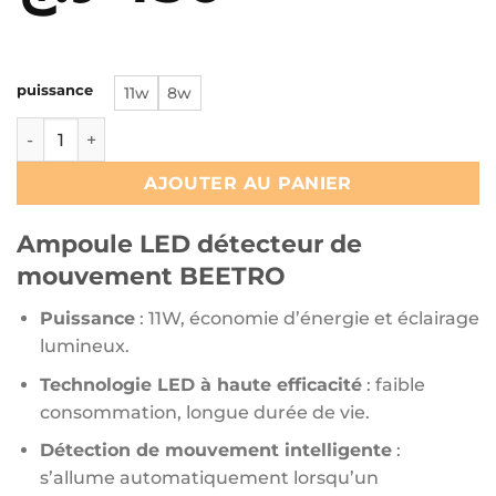
de
prix :
400 د.ج
puissance
11w
8w
quantité de Ampoule LED détecteur de mouvement BEET
à
450 د.ج
AJOUTER AU PANIER
Ampoule LED détecteur de
mouvement BEETRO
Puissance
: 11W, économie d’énergie et éclairage
lumineux.
Technologie LED à haute efficacité
: faible
consommation, longue durée de vie.
Détection de mouvement intelligente
:
s’allume automatiquement lorsqu’un