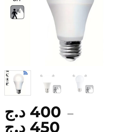
د.ج
400
–
د.ج
450
Plage