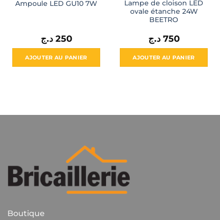
Lampe de cloison LED
Ampoule LED GU10 7W
ovale étanche 24W
BEETRO
د.ج
250
د.ج
750
l
AJOUTER AU PANIER
AJOUTER AU PANIER
175 د.ج.
Boutique