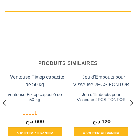
PRODUITS SIMILAIRES
Ventouse Fixtop capacité de
Jeu d’Embouts pour
50 kg
Visseuse 2PCS FONTOR
Note
5
sur 5
د.ج
600
د.ج
120
AJOUTER AU PANIER
AJOUTER AU PANIER