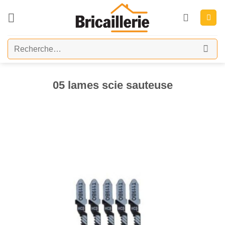
Passer
au
contenu
Recherche
pour :
05 lames scie sauteuse