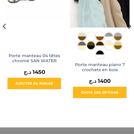
Porte manteau 04 têtes
chromé SAN WATER
Porte manteau piano 7
crochets en bois
د.ج
1450
د.ج
1400
AJOUTER AU PANIER
CHOIX DES OPTIONS
Ce
produit
a
plusieurs
variations.
Les