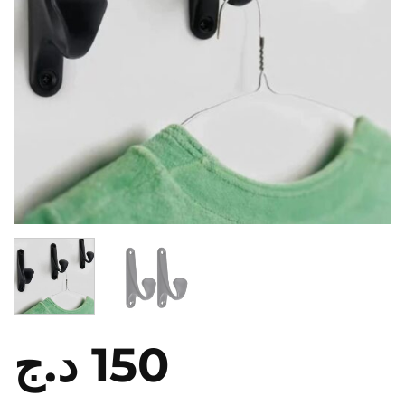
د.ج
150