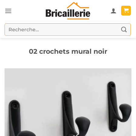
Passer
au
contenu
Recherche
pour :
02 crochets mural noir