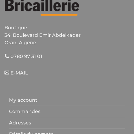
Boutique
34, Boulevard Emir Abdelkader
Oran, Algerie
0780 97 31 01
E-MAIL
My account
Commandes
Adresses