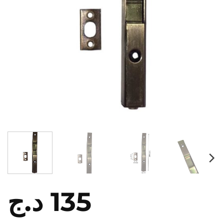
د.ج
135