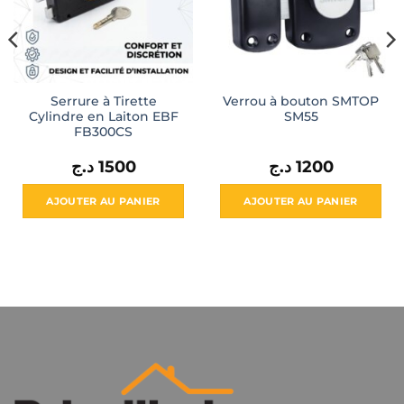
Serrure à Tirette
Verrou à bouton SMTOP
Cylindre en Laiton EBF
SM55
FB300CS
د.ج
1500
د.ج
1200
AJOUTER AU PANIER
AJOUTER AU PANIER