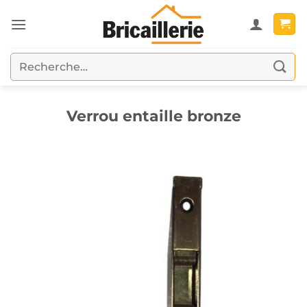
Passer
au
contenu
Recherche
pour :
Verrou entaille bronze