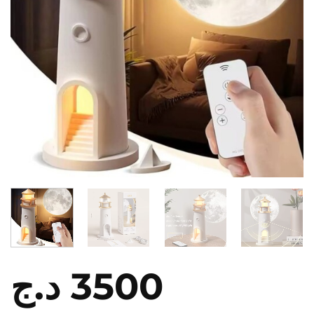
د.ج
3500