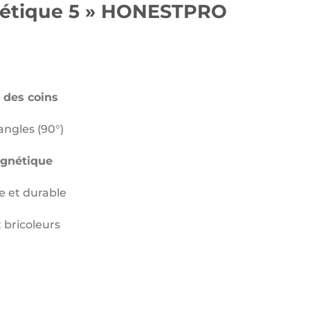
tique 5 » HONESTPRO
 des coins
angles (90°)
agnétique
e et durable
 bricoleurs