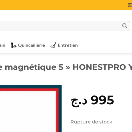
ain
Quincaillerie
Entretien
le magnétique 5 » HONESTPRO 
د.ج
995
Rupture de stock