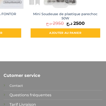
Mini Soudeuse de plastique parechoc
0A FONTOR
50W
د.ج
2950
Le
د.ج
2500
Le
prix
prix
initial
actuel
était :
est :
ER
AJOUTER AU PANIER
2500 د.ج.
2950 د.ج.
Cutomer service
Contact
Questions fréquentes
Tarif Livraison