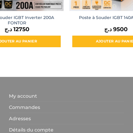
Souder IGBT Inverter 200A
Poste à Souder IGBT 14
FONTOR
د.ج
12750
د.ج
9500
JOUTER AU PANIER
AJOUTER AU PANI
My account
Commandes
Adresses
Détails du compte