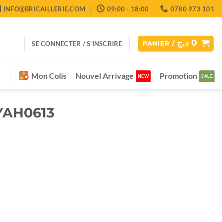
INFO@BRICAILLERIE.COM
09:00 - 18:00
0780 973 101
د.ج
0
SE CONNECTER / S’INSCRIRE
PANIER /
Mon Colis
Nouvel Arrivage
Promotion
YAH0613