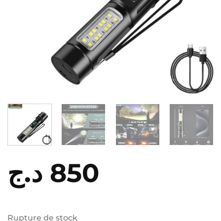
د.ج
850
Rupture de stock