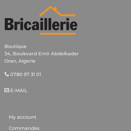
Boutique
34, Boulevard Emir Abdelkader
Oran, Algerie
0780 97 31 01
E-MAIL
My account
Commandes