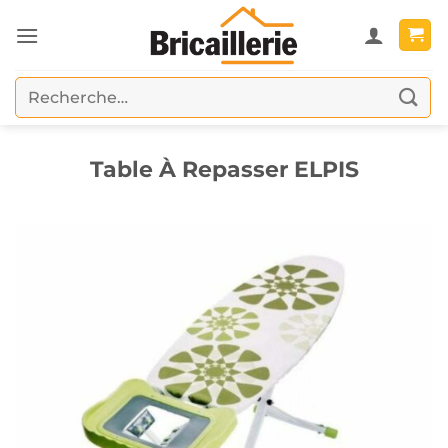
Passer
au
contenu
Recherche
pour :
Table À Repasser ELPIS