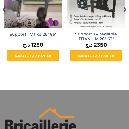
Support TV réglable
Support TV fixe 26″ 85″
TITANIUM 26″-63″
د.ج
1250
د.ج
2350
el
AJOUTER AU PANIER
AJOUTER AU PANIER
1450 د.ج.