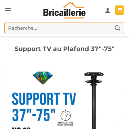
Passer
au
contenu
Recherche
pour :
Support TV au Plafond 37″-75″