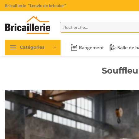
Passer
Bricaillerie
"L'envie de bricoler"
au
contenu
Recherche
pour :
Rangement
Salle de b
Catégories
Souffle