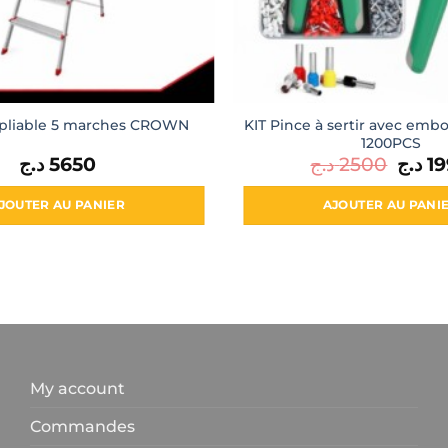
KIT Pince à sertir avec emb
pliable 5 marches CROWN
1200PCS
د.ج
5650
د.ج
2500
Le
د.ج
1
prix
initial
était :
JOUTER AU PANIER
AJOUTER AU PANI
My account
Commandes