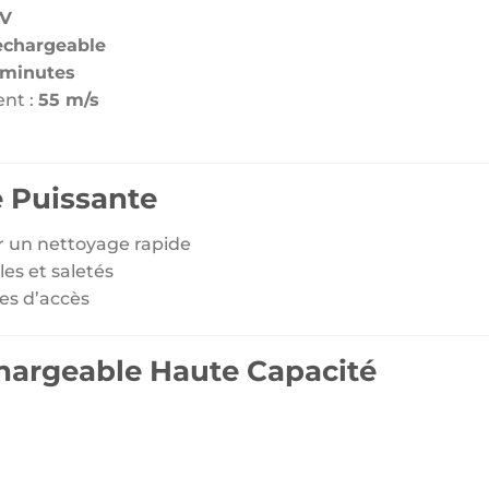
0V
chargeable
 minutes
ent :
55 m/s
 Puissante
ur un nettoyage rapide
les et saletés
les d’accès
hargeable Haute Capacité