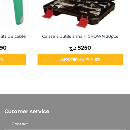
outs de câble
Caisse a outils a main CROWN 20pcs
990
Le
د.ج
5250
prix
actuel
est :
ER
AJOUTER AU PANIER
1990 د.ج.
2500 د.ج.
Cutomer service
Contact