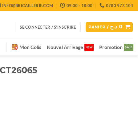
INFO@BRICAILLERIE.COM
09:00 - 18:00
0780 973 101
د.ج
0
SE CONNECTER / S’INSCRIRE
PANIER /
Mon Colis
Nouvel Arrivage
Promotion
 CT26065