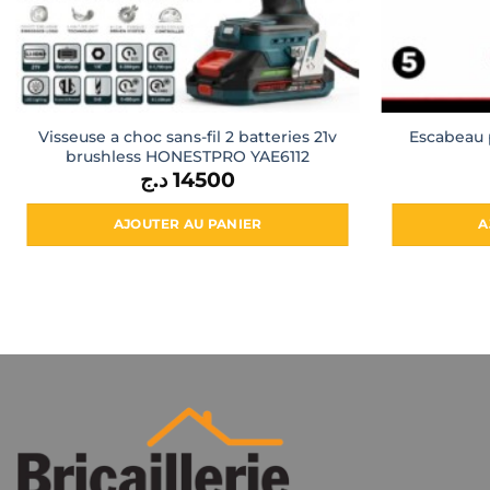
Visseuse a choc sans-fil 2 batteries 21v
Escabeau 
brushless HONESTPRO YAE6112
د.ج
14500
AJOUTER AU PANIER
A