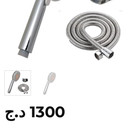
د.ج
1300