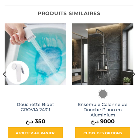
PRODUITS SIMILAIRES
Douchette Bidet
Ensemble Colonne de
GROVIA 24311
Douche Piano en
Aluminium
د.ج
350
د.ج
9000
AJOUTER AU PANIER
CHOIX DES OPTIONS