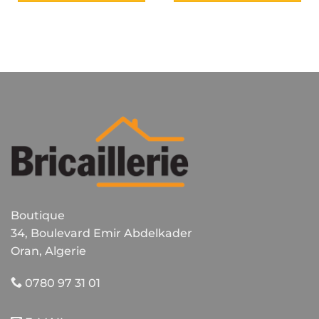
Ce
produit
a
plusieurs
variations.
Les
options
peuvent
être
choisies
sur
la
page
du
Boutique
produit
34, Boulevard Emir Abdelkader
Oran, Algerie
0780 97 31 01