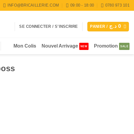
INFO@BRICAILLERIE.COM
09:00 - 18:00
0780 973 101
د.ج
0
SE CONNECTER / S’INSCRIRE
PANIER /
Mon Colis
Nouvel Arrivage
Promotion
boss