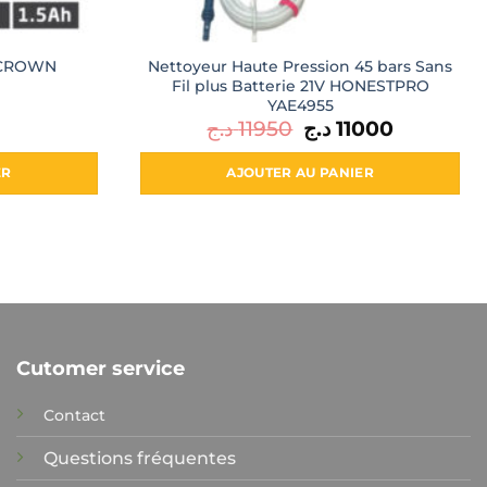
Nettoyeur Haute Pression 45 bars Sans
V CROWN
Fil plus Batterie 21V HONESTPRO
YAE4955
د.ج
11950
Le
د.ج
11000
Le
prix
prix
initial
actuel
était :
est :
ER
AJOUTER AU PANIER
11000 د.ج.
11950 د.ج.
Cutomer service
Contact
Questions fréquentes