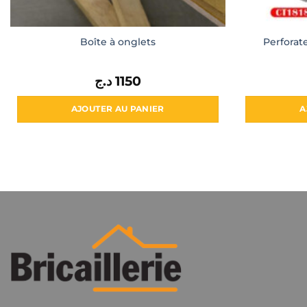
Perfora
Boîte à onglets
د.ج
1150
AJOUTER AU PANIER
A