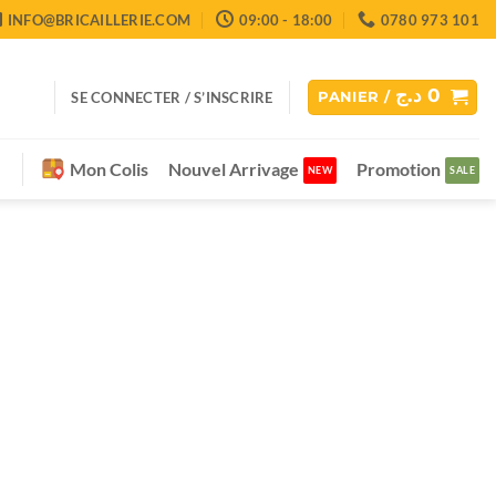
INFO@BRICAILLERIE.COM
09:00 - 18:00
0780 973 101
د.ج
0
SE CONNECTER / S’INSCRIRE
PANIER /
Mon Colis
Nouvel Arrivage
Promotion