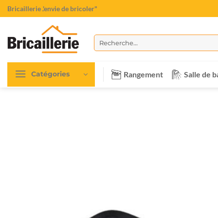
Passer
Bricaillerie
"L'envie de bricoler"
au
contenu
Recherche
pour :
Rangement
Salle de b
Catégories