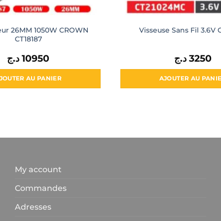
teur 26MM 1050W CROWN
Visseuse Sans Fil 3.6
CT18187
د.ج
10950
د.ج
3250
JOUTER AU PANIER
AJOUTER AU PANI
My account
Commandes
Adresses