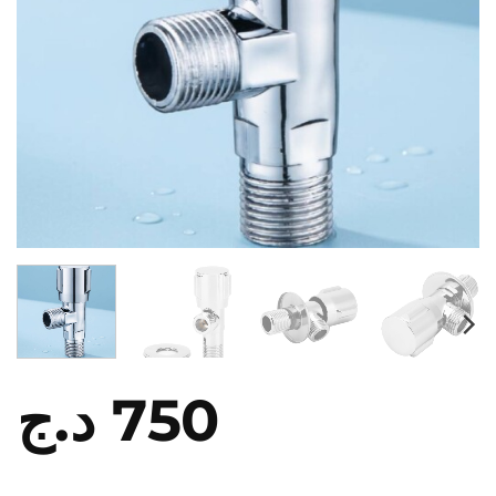
د.ج
750