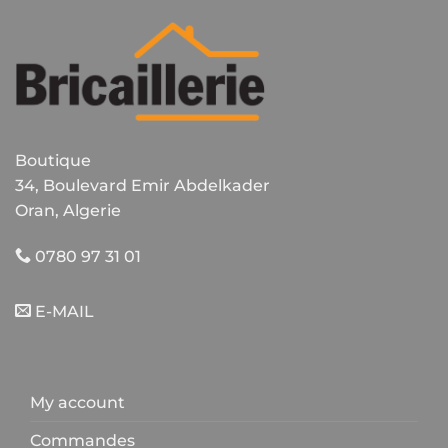
Boutique
34, Boulevard Emir Abdelkader
Oran, Algerie
0780 97 31 01
E-MAIL
My account
Commandes