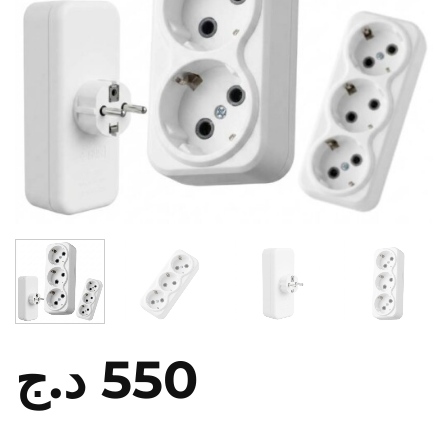
د.ج
550