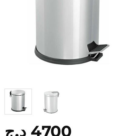
د.ج
4700