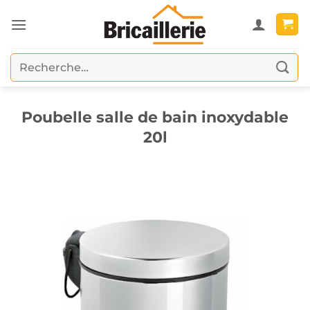
Passer
au
contenu
Recherche
pour :
Poubelle salle de bain inoxydable
20l