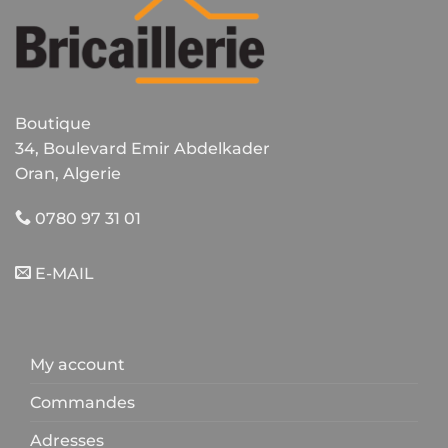
Boutique
34, Boulevard Emir Abdelkader
Oran, Algerie
0780 97 31 01
E-MAIL
My account
Commandes
Adresses