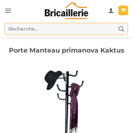
Passer
au
contenu
Recherche
pour :
Porte Manteau primanova Kaktus