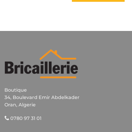
plusieurs
variations.
Les
options
peuvent
être
choisies
sur
la
page
du
produit
Boutique
34, Boulevard Emir Abdelkader
Oran, Algerie
0780 97 31 01