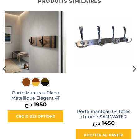
PRODUITS SIMILAIRES
Porte Manteau Piano
Métallique Elégant 4T
د.ج
1950
Porte manteau 04 têtes
chromé SAN WATER
CHOIX DES OPTIONS
د.ج
1450
Ce
produit
AJOUTER AU PANIER
a