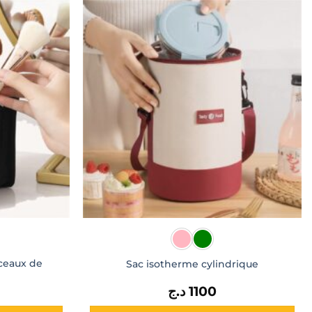
nceaux de
Sac isotherme cylindrique
د.ج
1100