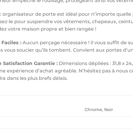
érieur empêche le rouillage, protégeant ainsi vos vêtem
 organisateur de porte est idéal pour n’importe quelle 
lisez-le pour suspendre vos vêtements, chapeaux, ceintu
dez votre maison propre et bien rangée !
 Faciles :
Aucun perçage nécessaire ! Il vous suffit de 
ns vous soucier qu’ils tombent. Convient aux portes d’un
 Satisfaction Garantie :
Dimensions dépliées : 31,8 x 24
ne expérience d’achat agréable. N’hésitez pas à nous c
ra dans les plus brefs délais.
Chrome, Noir