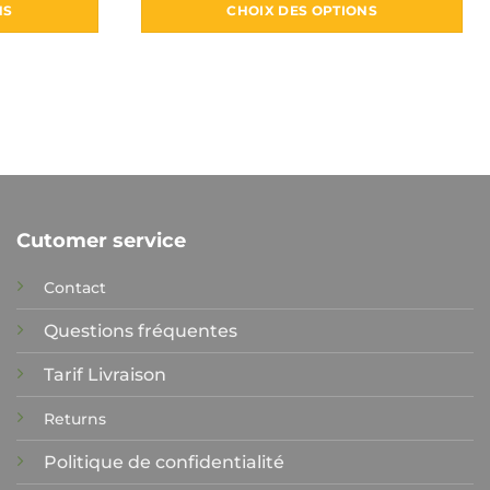
NS
CHOIX DES OPTIONS
Ce
produit
a
s
plusieurs
ns.
variations.
Les
options
t
peuvent
Cutomer service
être
choisies
Contact
sur
la
Questions fréquentes
page
du
Tarif Livraison
produit
Returns
Politique de confidentialité