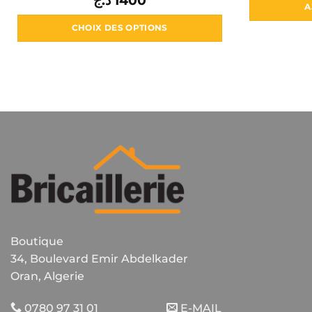
د.ج
1400
A
CHOIX DES OPTIONS
Ce
produit
a
plusieurs
variations.
Les
options
peuvent
être
choisies
sur
la
Boutique
page
du
34, Boulevard Emir Abdelkader
produit
Oran, Algerie
0780 97 31 01
E-MAIL