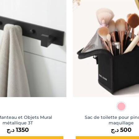
Manteau et Objets Mural
Sac de toilette pour pi
métallique 3T
maquillage
د.ج
1350
د.ج
500