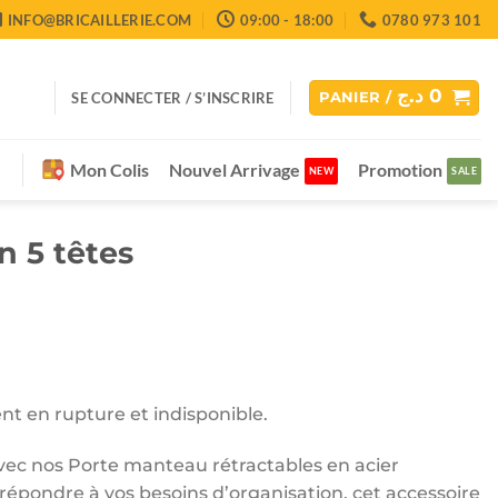
INFO@BRICAILLERIE.COM
09:00 - 18:00
0780 973 101
د.ج
0
SE CONNECTER / S’INSCRIRE
PANIER /
Mon Colis
Nouvel Arrivage
Promotion
n 5 têtes
nt en rupture et indisponible.
vec nos Porte manteau rétractables en acier
répondre à vos besoins d’organisation, cet accessoire