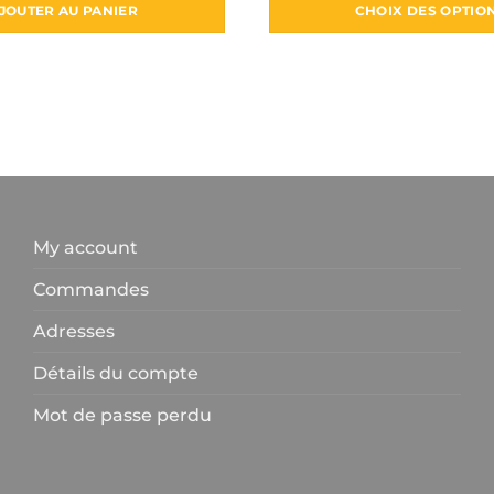
JOUTER AU PANIER
CHOIX DES OPTIO
Ce
produit
a
plusieur
variatio
Les
options
peuven
My account
être
choisies
Commandes
sur
la
Adresses
page
Détails du compte
du
produit
Mot de passe perdu