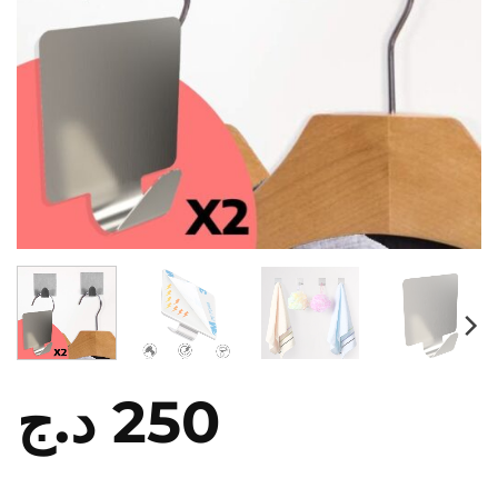
د.ج
250