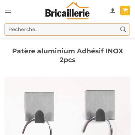
Passer
au
contenu
Recherche
pour :
Patère aluminium Adhésif INOX
2pcs