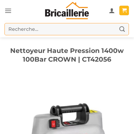
Passer
au
contenu
Recherche
pour :
Nettoyeur Haute Pression 1400w
100Bar CROWN | CT42056