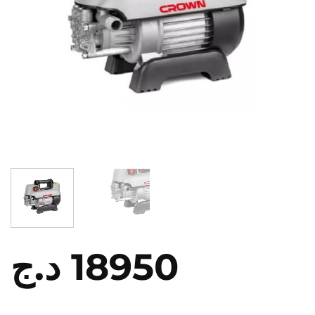
د.ج
18950