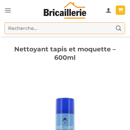
Passer
au
contenu
Recherche
pour :
Nettoyant tapis et moquette –
600ml