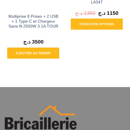
LA347
د.ج
1350
Le
د.ج
1150
Le
prix
prix
Multiprise 8 Prises + 2 USB
initial
actuel
+ 1 Type-C et Chargeur
était :
est :
CHOIX DES OPTIONS
Sans-fil 2500W 3.1A TOUR
1350 د.ج.
Ce
produit
د.ج
3500
a
plusieurs
AJOUTER AU PANIER
variations.
Les
options
peuvent
être
choisies
sur
la
page
du
produit