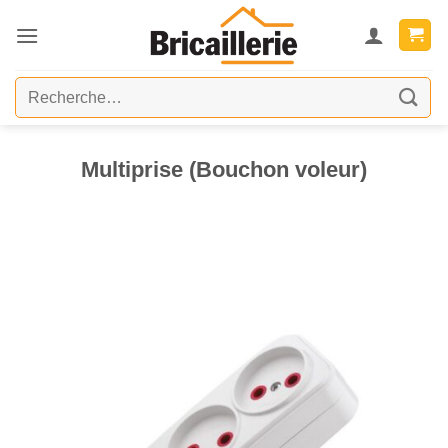
Passer
au
contenu
Recherche
pour :
Multiprise (Bouchon voleur)