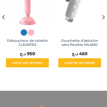
Déboucheur de toilette
Douchette d’ablution
CLEANTEX
sans flexible MILANO
د.ج
950
د.ج
450
CHOIX DES OPTIONS
AJOUTER AU PANIER
Ce
produit
a
plusieurs
variations.
Les
options
peuvent