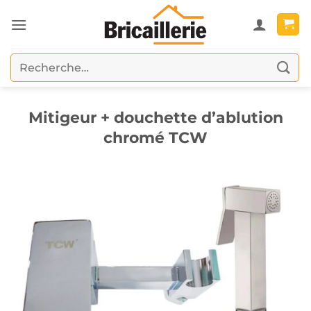
Passer
au
contenu
Recherche
pour :
Mitigeur + douchette d’ablution
chromé TCW