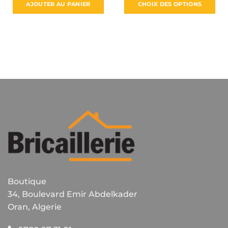
AJOUTER AU PANIER
CHOIX DES OPTIONS
650 د.ج.
Ce
produit
a
plusieurs
variations.
Les
options
peuvent
être
choisies
sur
la
page
du
produit
Boutique
34, Boulevard Emir Abdelkader
Oran, Algerie