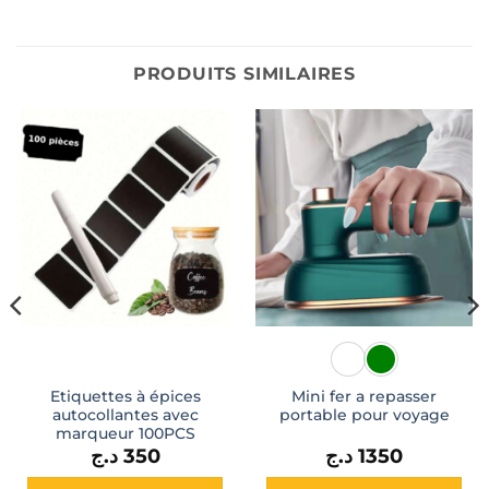
PRODUITS SIMILAIRES
Etiquettes à épices
Mini fer a repasser
autocollantes avec
portable pour voyage
marqueur 100PCS
د.ج
350
د.ج
1350
l