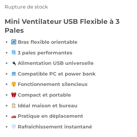
initial
ac
Rupture de stock
était :
es
Mini Ventilateur USB Flexible à 3
950 د.ج.
Pales
Bras flexible orientable
3 pales performantes
Alimentation USB universelle
Compatible PC et power bank
Fonctionnement silencieux
Compact et portable
Idéal maison et bureau
Pratique en déplacement
Rafraîchissement instantané