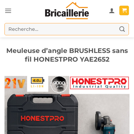
Passer
au
contenu
Recherche
pour :
Meuleuse d’angle BRUSHLESS sans
fil HONESTPRO YAE2652