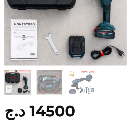
د.ج
14500