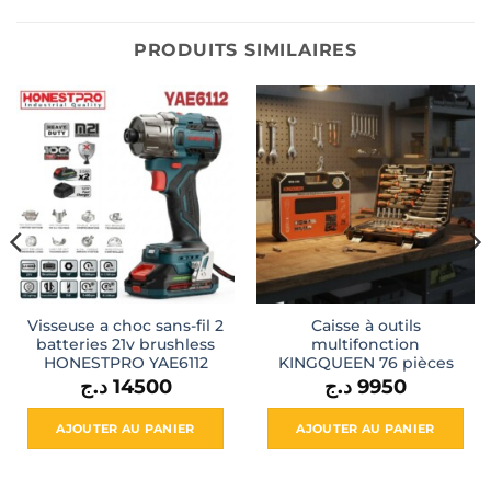
PRODUITS SIMILAIRES
Visseuse a choc sans-fil 2
Caisse à outils
batteries 21v brushless
multifonction
HONESTPRO YAE6112
KINGQUEEN 76 pièces
د.ج
14500
د.ج
9950
AJOUTER AU PANIER
AJOUTER AU PANIER