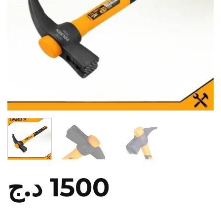
د.ج
1500