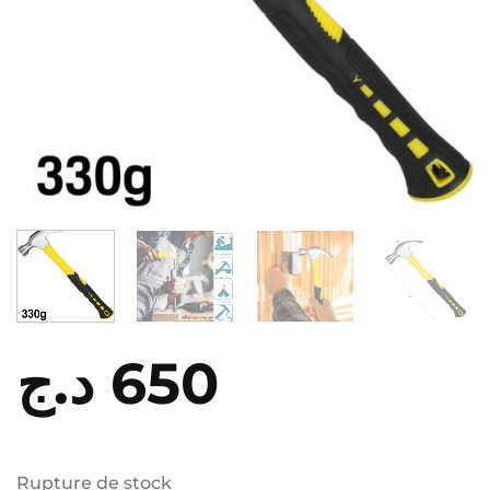
د.ج
650
Rupture de stock