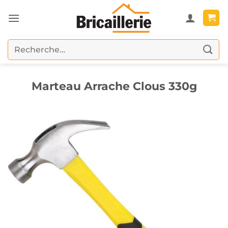
Passer
au
contenu
Recherche
pour :
Marteau Arrache Clous 330g