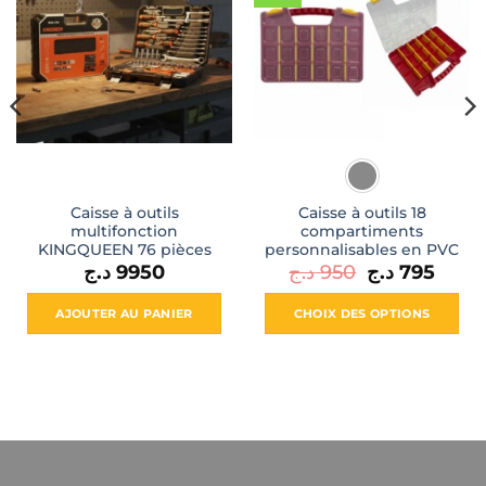
Caisse à outils
Caisse à outils 18
multifonction
compartiments
KINGQUEEN 76 pièces
personnalisables en PVC
Le
Le
د.ج
9950
د.ج
950
د.ج
795
prix
prix
initial
actuel
était :
est :
AJOUTER AU PANIER
CHOIX DES OPTIONS
795
950 د.ج.
Ce
produit
a
plusieurs
variations.
Les
options