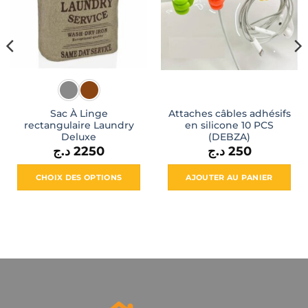
Sac À Linge
Attaches câbles adhésifs
rectangulaire Laundry
en silicone 10 PCS
Deluxe
(DEBZA)
د.ج
2250
د.ج
250
CHOIX DES OPTIONS
AJOUTER AU PANIER
Ce
produit
a
plusieurs
variations.
Les
options
peuvent