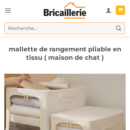
Passer
au
contenu
Recherche
pour :
mallette de rangement pliable en
tissu ( maison de chat )