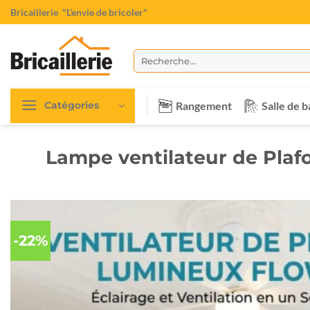
Passer
Bricaillerie
"L'envie de bricoler"
au
contenu
Recherche
pour :
Rangement
Salle de b
Catégories
Lampe ventilateur de Pla
-22%