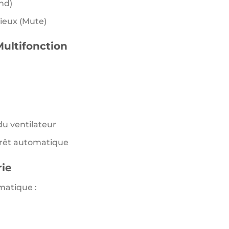
nd)
ieux (Mute)
ltifonction
 du ventilateur
rêt automatique
ie
matique :