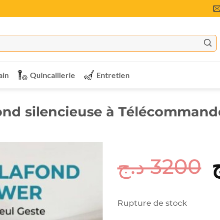
ain
Quincaillerie
Entretien
fond silencieuse à Télécomman
د.ج
3200
p
i
Rupture de stock
é