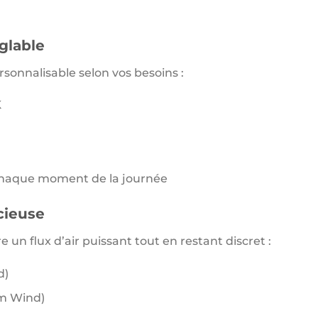
glable
rsonnalisable selon vos besoins :
K
haque moment de la journée
cieuse
e un flux d’air puissant tout en restant discret :
d)
m Wind)