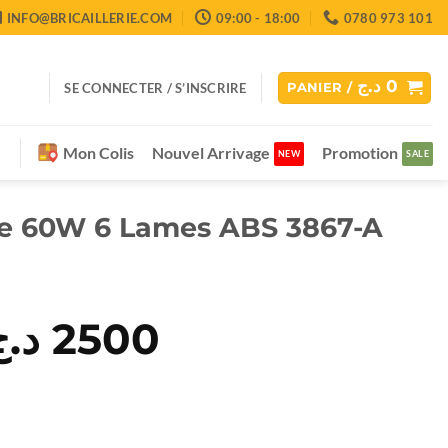
INFO@BRICAILLERIE.COM
09:00 - 18:00
0780 973 101
د.ج
0
SE CONNECTER / S’INSCRIRE
PANIER /
Mon Colis
Nouvel Arrivage
Promotion
de 60W 6 Lames ABS 3867-A
Le
د.ج
2500
Le
rix
prix
nitial
actuel
tait :
est :