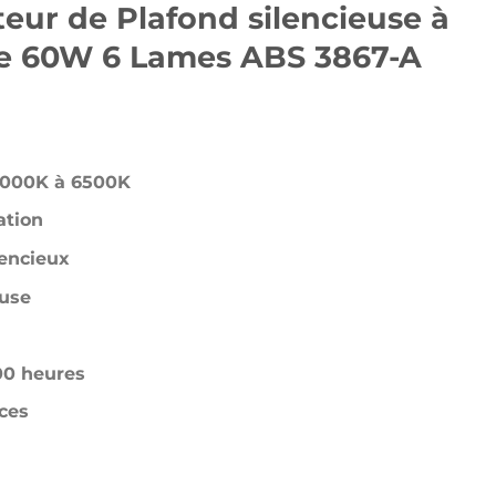
2500 د.ج.
3200 د.ج.
eur de Plafond silencieuse à
 60W 6 Lames ABS 3867-A
 3000K à 6500K
ation
encieux
use
00 heures
ces