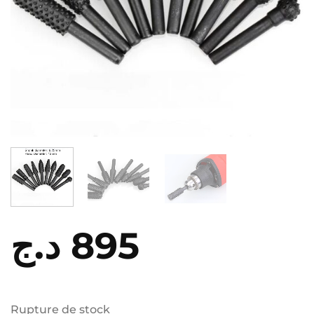
د.ج
895
Rupture de stock