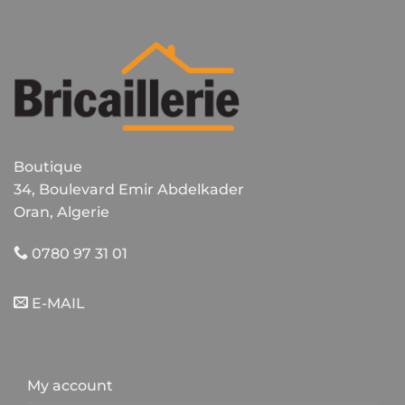
Boutique
34, Boulevard Emir Abdelkader
Oran, Algerie
0780 97 31 01
E-MAIL
My account