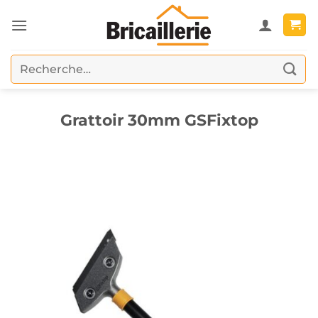
Passer
au
contenu
Recherche
pour :
Grattoir 30mm GSFixtop