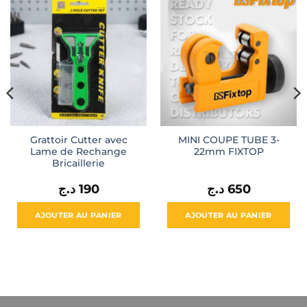
Grattoir Cutter avec
MINI COUPE TUBE 3-
Lame de Rechange
22mm FIXTOP
Bricaillerie
د.ج
190
د.ج
650
l
AJOUTER AU PANIER
AJOUTER AU PANIER
250 د.ج.